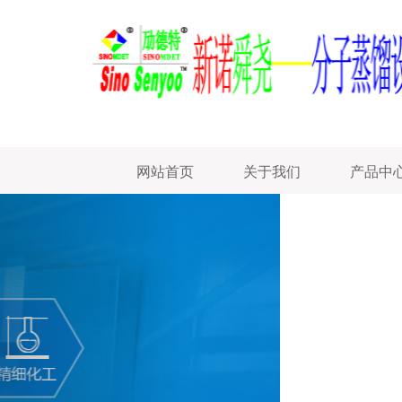
网站首页
关于我们
产品中