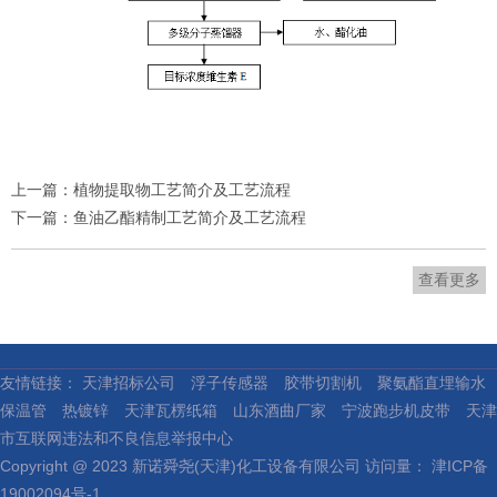
上一篇：
​植物提取物工艺简介及工艺流程
下一篇：
​鱼油乙酯精制工艺简介及工艺流程
查看更多
友情链接：
天津招标公司
浮子传感器
胶带切割机
聚氨酯直埋输水
保温管
热镀锌
天津瓦楞纸箱
山东酒曲厂家
宁波跑步机皮带
天津
市互联网违法和不良信息举报中心
Copyright @ 2023 新诺舜尧(天津)化工设备有限公司 访问量：
津ICP备
19002094号-1